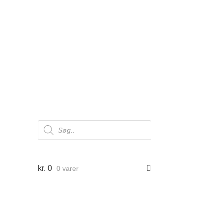
Products
search
kr.
0
0 varer
er