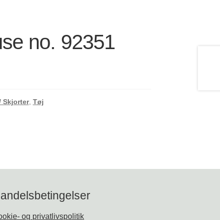
se no. 92351
/ Skjorter
,
Tøj
andelsbetingelser
okie- og privatlivspolitik