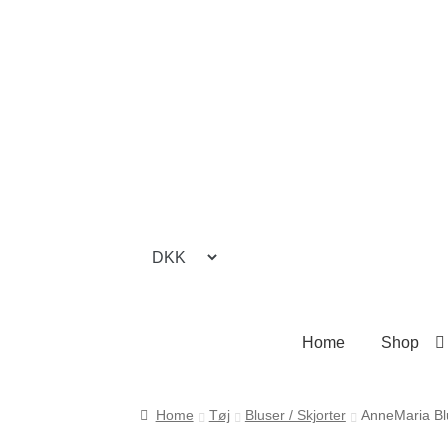
Spring
Spring
til
til
navigation
indhold
Home
Shop
Forside
Cookie- og privatlivspolitik
Kasse
K
Home
Tøj
Bluser / Skjorter
AnneMaria Bl