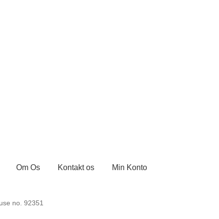
Om Os
Kontakt os
Min Konto
ontakt os
Kurv
Min Konto
Om byLi
Salgs- og leveringsbetingels
use no. 92351