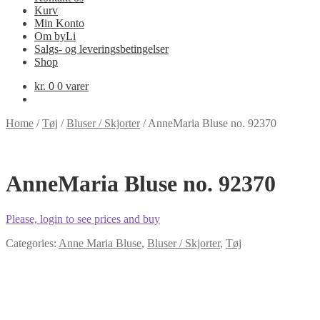
Kurv
Min Konto
Om byLi
Salgs- og leveringsbetingelser
Shop
kr.
0
0 varer
Home
/
Tøj
/
Bluser / Skjorter
/
AnneMaria Bluse no. 92370
AnneMaria Bluse no. 92370
Please, login to see prices and buy
Categories:
Anne Maria Bluse
,
Bluser / Skjorter
,
Tøj