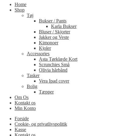
Home
Shop
Tøj
Bukser / Pants
Karla Bukser
Bluser / Skjorter
Jakker og Veste
Kimonoer
Kjoler
Accessories
Asta Tørklæde Kort
Scrunchies Små
Olivia hårbånd
Tasker
Vera Ipad cover
Bolig
Tæpper
Om Os
Kontakt os
Min Konto
Forside
Cookie- og privatlivspolitik
Kasse
Kontakt os