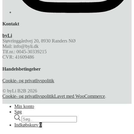
Kontakt
byLi
Støvringgårdvej 20, 8930 Randers NØ
Mail: info@byli.dk
Tlf.nr.: 0045-30339215
CVR: 41609486
Handelsbetingelser
Cookie- og privatlivspolitik
© byLi B2B 2026
Cookie- og privatlivspolitik
Lavet med WooCommerce
.
Min konto
Søg
Products
search
Indkøbskurv
0