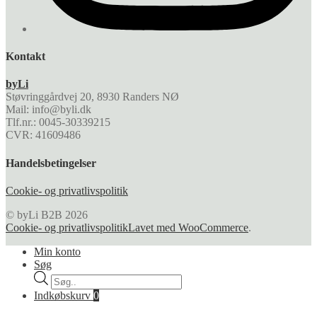
Kontakt
byLi
Støvringgårdvej 20, 8930 Randers NØ
Mail: info@byli.dk
Tlf.nr.: 0045-30339215
CVR: 41609486
Handelsbetingelser
Cookie- og privatlivspolitik
© byLi B2B 2026
Cookie- og privatlivspolitik
Lavet med WooCommerce
.
Min konto
Søg
Products
search
Indkøbskurv
0