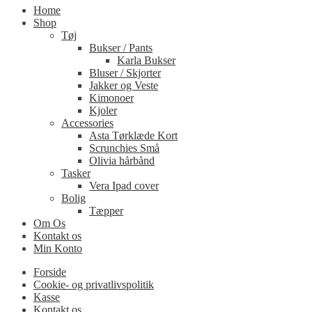
Home
Shop
Tøj
Bukser / Pants
Karla Bukser
Bluser / Skjorter
Jakker og Veste
Kimonoer
Kjoler
Accessories
Asta Tørklæde Kort
Scrunchies Små
Olivia hårbånd
Tasker
Vera Ipad cover
Bolig
Tæpper
Om Os
Kontakt os
Min Konto
Forside
Cookie- og privatlivspolitik
Kasse
Kontakt os