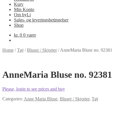
Kurv
Min Konto
Om byLi
Salgs- og leveringsbetingelser
Shop
kr.
0
0 varer
Home
/
Tøj
/
Bluser / Skjorter
/
AnneMaria Bluse no. 92381
AnneMaria Bluse no. 92381
Please, login to see prices and buy
Categories:
Anne Maria Bluse
,
Bluser / Skjorter
,
Tøj