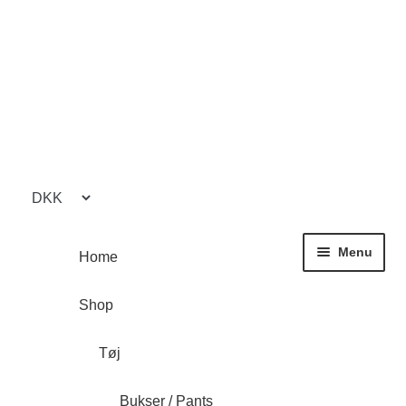
Spring
Spring
til
til
navigation
indhold
Menu
Home
Shop
Tøj
Bukser / Pants