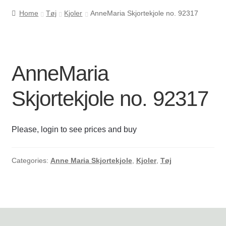
Home
Tøj
Kjoler
AnneMaria Skjortekjole no. 92317
Cookie- og privatlivspolitik
Kasse
AnneMaria
Kontakt os
Skjortekjole no. 92317
Kurv
Please, login to see prices and buy
Min Konto
Om byLi
Categories:
Anne Maria Skjortekjole
,
Kjoler
,
Tøj
Salgs- og leveringsbetingelser
Shop