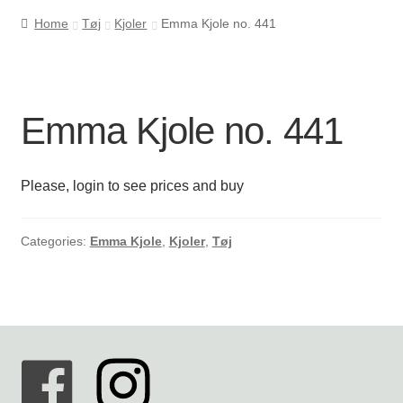
Home
Tøj
Kjoler
Emma Kjole no. 441
Cookie- og privatlivspolitik
Kasse
Emma Kjole no. 441
Kontakt os
Please, login to see prices and buy
Kurv
Min Konto
Categories:
Emma Kjole
,
Kjoler
,
Tøj
Om byLi
Salgs- og leveringsbetingelser
Shop