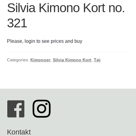
Silvia Kimono Kort no.
Kontakt os
KARLA BUKSER
321
Kurv
BLUSER / SKJORTER
Please, login to see prices and buy
Min Konto
JAKKER OG VESTE
Om byLi
Categories:
Kimonoer
,
Silvia Kimono Kort
,
Tøj
KIMONOER
Salgs- og leveringsbetingelser
KJOLER
Shop
ACCESSORIES
ASTA TØRKLÆDE KORT
SCRUNCHIES SMÅ
Kontakt