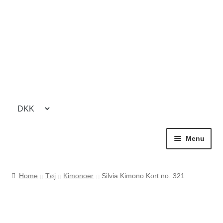
Spring
Spring
til
til
navigation
indhold
Menu
HOME
Forside
SHOP
Home
Tøj
Kimonoer
Silvia Kimono Kort no. 321
Cookie- og privatlivspolitik
TØJ
Kasse
BUKSER / PANTS