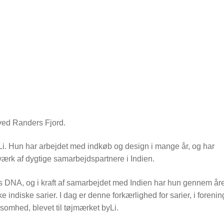
 ved Randers Fjord.
i. Hun har arbejdet med indkøb og design i mange år, og har
tværk af dygtige samarbejdspartnere i Indien.
es DNA, og i kraft af samarbejdet med Indien har hun gennem år
 indiske sarier. I dag er denne forkærlighed for sarier, i forenin
omhed, blevet til tøjmærket byLi.