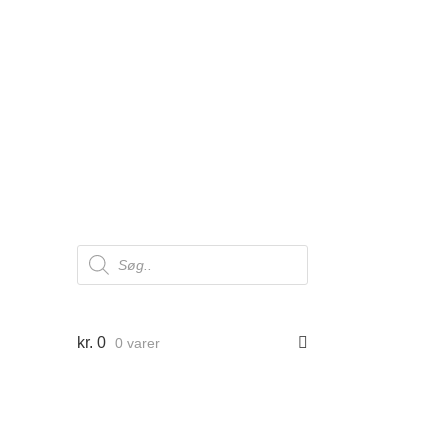
Products
search
kr.
0
0 varer
er