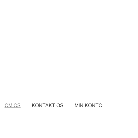
OM OS
KONTAKT OS
MIN KONTO
ontakt os
Kurv
Min Konto
Om byLi
Salgs- og leveringsbetingels