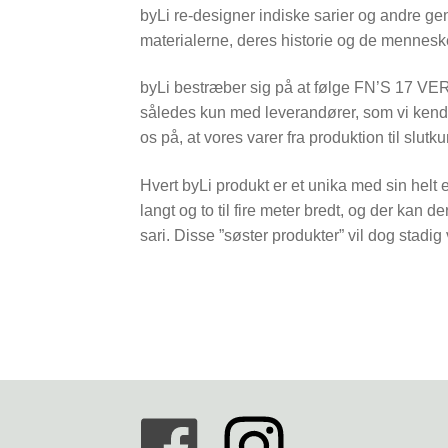
byLi re-designer indiske sarier og andre gen
materialerne, deres historie og de menneske
byLi bestræber sig på at følge FN’S 
således kun med leverandører, som vi kende
os på, at vores varer fra produktion til slu
Hvert byLi produkt er et unika med sin helt eg
langt og to til fire meter bredt, og der ka
sari. Disse ”søster produkter” vil dog stadig