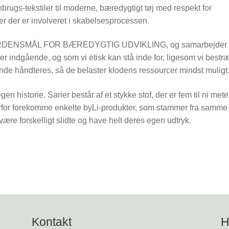
brugs-tekstiler til moderne, bæredygtigt tøj med respekt for
r der er involveret i skabelsesprocessen.
17 VERDENSMÅL FOR BÆREDYGTIG UDVIKLING, og samarbejder
r indgående, og som vi etisk kan stå inde for, ligesom vi bestr
tkunde håndteres, så de belaster klodens ressourcer mindst muligt
en historie. Sarier består af et stykke stof, der er fem til ni mete
n derfor forekomme enkelte byLi-produkter, som stammer fra samme
 være forskelligt slidte og have helt deres egen udtryk.
Kontakt
H