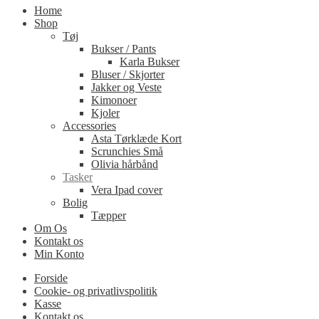
Home
Shop
Tøj
Bukser / Pants
Karla Bukser
Bluser / Skjorter
Jakker og Veste
Kimonoer
Kjoler
Accessories
Asta Tørklæde Kort
Scrunchies Små
Olivia hårbånd
Tasker
Vera Ipad cover
Bolig
Tæpper
Om Os
Kontakt os
Min Konto
Forside
Cookie- og privatlivspolitik
Kasse
Kontakt os