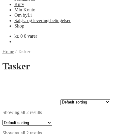
Kurv
Min Konto
Om byLi
Salgs- og leveringsbetingelser
Shop
kr.
0
0 varer
Home
/
Tasker
Tasker
Showing all 2 results
Showing all 2 results