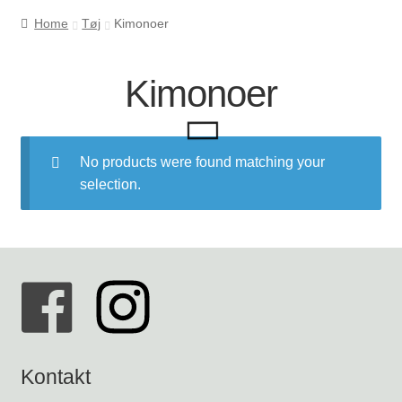
Home
Tøj
Kimonoer
Cookie- og privatlivspolitik
Kimonoer
Kasse
Kontakt os
No products were found matching your
selection.
Kurv
Min Konto
Om byLi
Salgs- og leveringsbetingelser
Kontakt
Shop