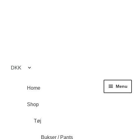
Spring
Spring
til
til
navigation
indhold
Menu
Home
Shop
Tøj
Bukser / Pants