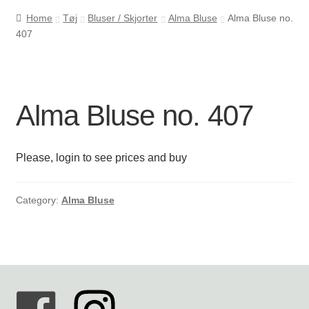
Home
Tøj
Bluser / Skjorter
Alma Bluse
Alma Bluse no.
407
Cookie- og privatlivspolitik
Kasse
Alma Bluse no. 407
Kontakt os
Kurv
Please, login to see prices and buy
Min Konto
Category:
Alma Bluse
Om byLi
Salgs- og leveringsbetingelser
Shop