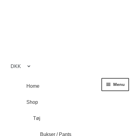
Spring
Spring
til
til
navigation
indhold
Menu
Home
Shop
Tøj
Bukser / Pants