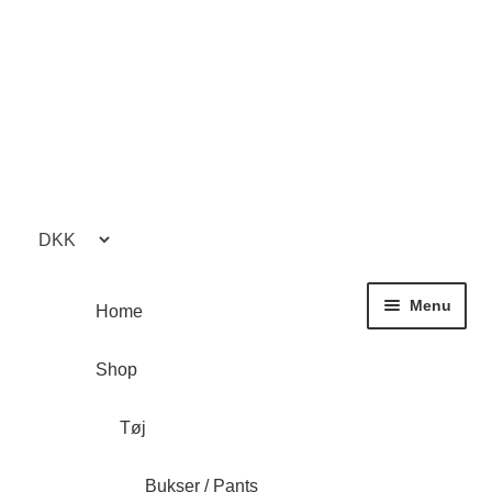
Spring
Spring
til
til
navigation
indhold
Menu
Home
Shop
Tøj
Bukser / Pants