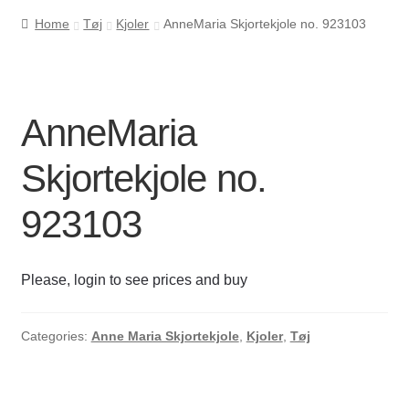
Home
Tøj
Kjoler
AnneMaria Skjortekjole no. 923103
Cookie- og privatlivspolitik
Kasse
AnneMaria
Kontakt os
Skjortekjole no.
Kurv
923103
Min Konto
Please, login to see prices and buy
Om byLi
Categories:
Anne Maria Skjortekjole
,
Kjoler
,
Tøj
Salgs- og leveringsbetingelser
Shop