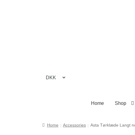
Spring
Spring
til
til
navigation
indhold
Home
Shop
Forside
Cookie- og privatlivspolitik
Kasse
K
Home
Accessories
Asta Tørklæde Langt n