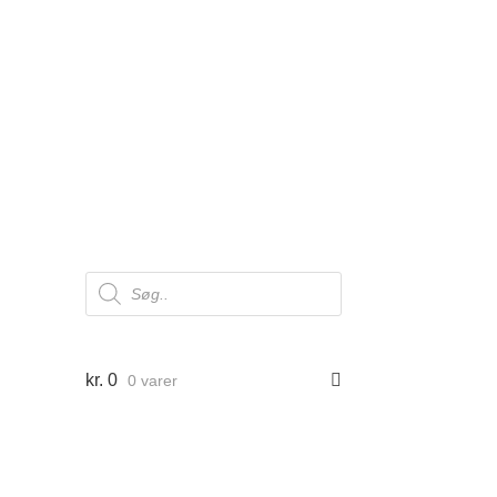
Products
search
kr.
0
0 varer
er