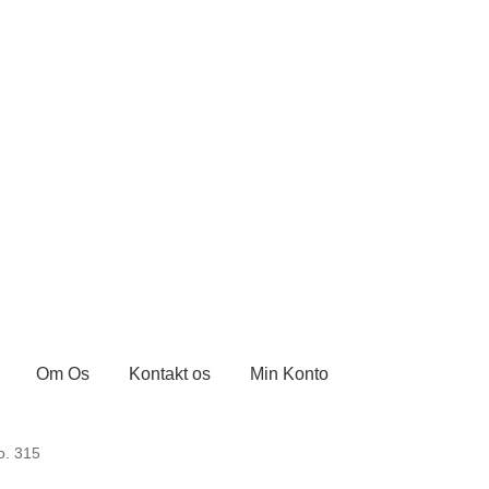
Om Os
Kontakt os
Min Konto
ontakt os
Kurv
Min Konto
Om byLi
Salgs- og leveringsbetingels
o. 315