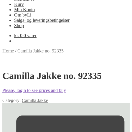
Kurv
Min Konto
Om byLi
Salgs- og leveringsbetingelser
Shop
kr.
0
0 varer
Home
/
Camilla Jakke no. 92335
Camilla Jakke no. 92335
Please, login to see prices and buy
Category:
Camilla Jakke