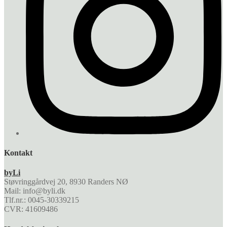
Kontakt
byLi
Støvringgårdvej 20, 8930 Randers NØ
Mail: info@byli.dk
Tlf.nr.: 0045-30339215
CVR: 41609486