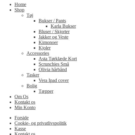
Home
Shop
Tøj
Bukser / Pants
Karla Bukser
Bluser / Skjorter
Jakker og Veste
Kimonoer
Kjoler
Accessories
Asta Tørklæde Kort
Scrunchies Små
Olivia hårbånd
Tasker
Vera Ipad cover
Bolig
Tæpper
Om Os
Kontakt os
Min Konto
Forside
Cookie- og privatlivspolitik
Kasse
Kontakt os