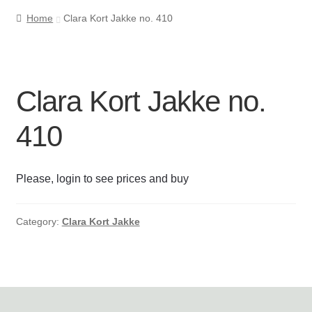
Home
Clara Kort Jakke no. 410
Cookie- og privatlivspolitik
Kasse
Clara Kort Jakke no.
Kontakt os
410
Kurv
Please, login to see prices and buy
Min Konto
Om byLi
Category:
Clara Kort Jakke
Salgs- og leveringsbetingelser
Shop