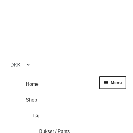
Spring
Spring
til
til
navigation
indhold
Menu
Home
Shop
Tøj
Bukser / Pants