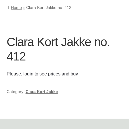
Home
Clara Kort Jakke no. 412
Cookie- og privatlivspolitik
Kasse
Clara Kort Jakke no.
Kontakt os
412
Kurv
Please, login to see prices and buy
Min Konto
Om byLi
Category:
Clara Kort Jakke
Salgs- og leveringsbetingelser
Shop