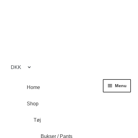
Spring
Spring
til
til
navigation
indhold
Menu
Home
Shop
Tøj
Bukser / Pants