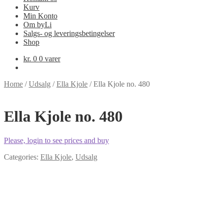
Kurv
Min Konto
Om byLi
Salgs- og leveringsbetingelser
Shop
kr.
0
0 varer
Home
/
Udsalg
/
Ella Kjole
/
Ella Kjole no. 480
Ella Kjole no. 480
Please, login to see prices and buy
Categories:
Ella Kjole
,
Udsalg