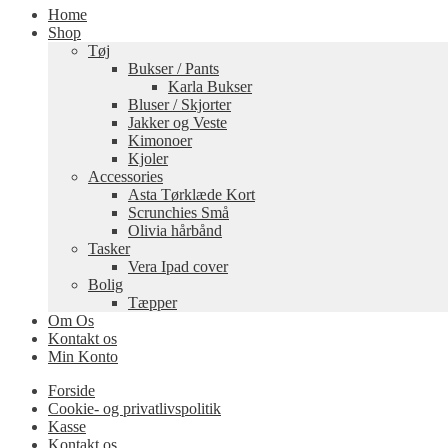
Home
Shop
Tøj
Bukser / Pants
Karla Bukser
Bluser / Skjorter
Jakker og Veste
Kimonoer
Kjoler
Accessories
Asta Tørklæde Kort
Scrunchies Små
Olivia hårbånd
Tasker
Vera Ipad cover
Bolig
Tæpper
Om Os
Kontakt os
Min Konto
Forside
Cookie- og privatlivspolitik
Kasse
Kontakt os