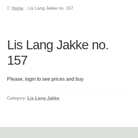
Home
Lis Lang Jakke no. 157
Cookie- og privatlivspolitik
Kasse
Lis Lang Jakke no.
Kontakt os
157
Kurv
Please, login to see prices and buy
Min Konto
Om byLi
Category:
Lis Lang Jakke
Salgs- og leveringsbetingelser
Shop