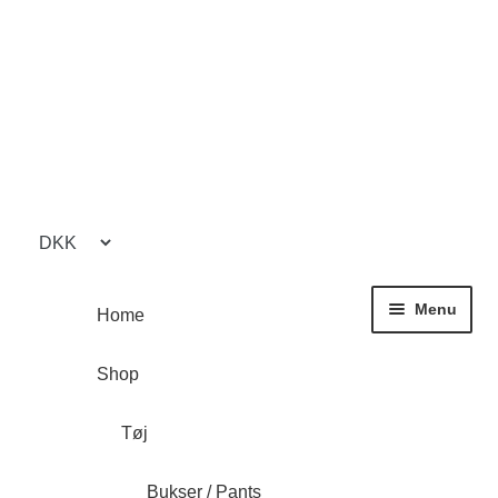
Spring
Spring
til
til
navigation
indhold
Menu
Home
Shop
Tøj
Bukser / Pants