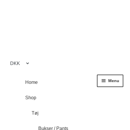
Spring
Spring
til
til
navigation
indhold
Menu
Home
Shop
Tøj
Bukser / Pants