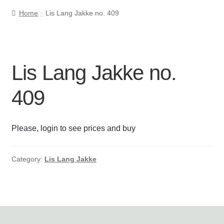
Home
Lis Lang Jakke no. 409
Cookie- og privatlivspolitik
Kasse
Lis Lang Jakke no.
Kontakt os
409
Kurv
Please, login to see prices and buy
Min Konto
Om byLi
Category:
Lis Lang Jakke
Salgs- og leveringsbetingelser
Shop