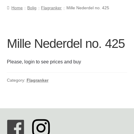
Home
Bolig
Flagranker
Mille Nederdel no. 425
Cookie- og privatlivspolitik
Kasse
Mille Nederdel no. 425
Kontakt os
Please, login to see prices and buy
Kurv
Min Konto
Category:
Flagranker
Om byLi
Salgs- og leveringsbetingelser
Shop