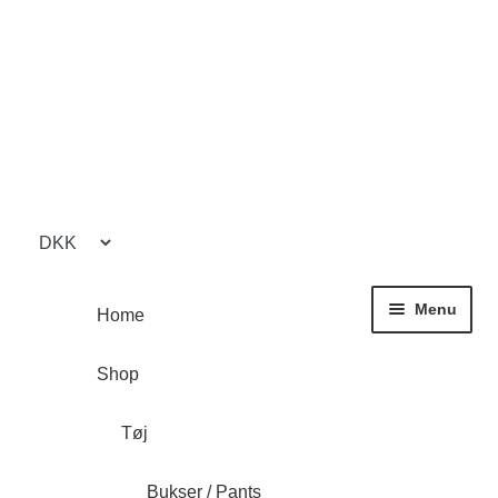
Spring
Spring
til
til
navigation
indhold
Menu
Home
Shop
Tøj
Bukser / Pants