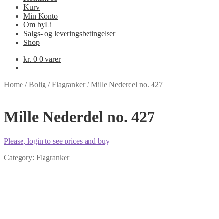
Kurv
Min Konto
Om byLi
Salgs- og leveringsbetingelser
Shop
kr.
0
0 varer
Home
/
Bolig
/
Flagranker
/
Mille Nederdel no. 427
Mille Nederdel no. 427
Please, login to see prices and buy
Category:
Flagranker