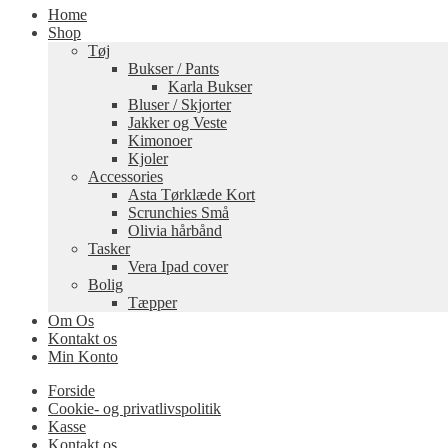
Home
Shop
Tøj
Bukser / Pants
Karla Bukser
Bluser / Skjorter
Jakker og Veste
Kimonoer
Kjoler
Accessories
Asta Tørklæde Kort
Scrunchies Små
Olivia hårbånd
Tasker
Vera Ipad cover
Bolig
Tæpper
Om Os
Kontakt os
Min Konto
Forside
Cookie- og privatlivspolitik
Kasse
Kontakt os