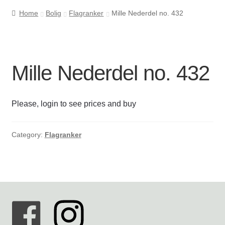
Home
Bolig
Flagranker
Mille Nederdel no. 432
Cookie- og privatlivspolitik
Kasse
Mille Nederdel no. 432
Kontakt os
Please, login to see prices and buy
Kurv
Min Konto
Category:
Flagranker
Om byLi
Salgs- og leveringsbetingelser
Shop