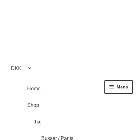
Spring
Spring
til
til
navigation
indhold
Menu
Home
Shop
Tøj
Bukser / Pants