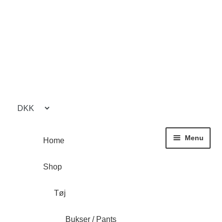
Spring
Spring
til
til
navigation
indhold
Menu
Home
Shop
Tøj
Bukser / Pants