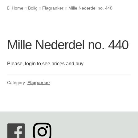
Home
Bolig
Flagranker
Mille Nederdel no. 440
Cookie- og privatlivspolitik
Kasse
Mille Nederdel no. 440
Kontakt os
Please, login to see prices and buy
Kurv
Min Konto
Category:
Flagranker
Om byLi
Salgs- og leveringsbetingelser
Shop