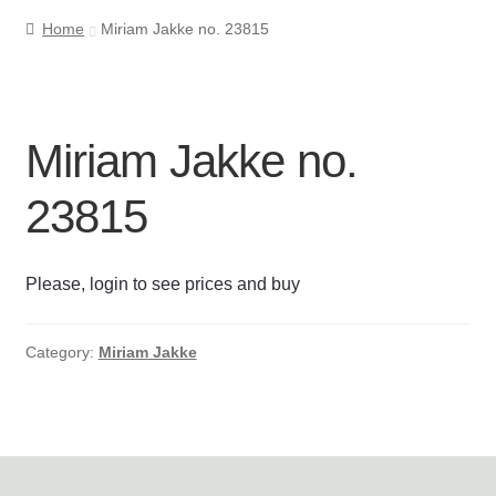
Home
Miriam Jakke no. 23815
Cookie- og privatlivspolitik
Kasse
Miriam Jakke no.
Kontakt os
23815
Kurv
Please, login to see prices and buy
Min Konto
Om byLi
Category:
Miriam Jakke
Salgs- og leveringsbetingelser
Shop