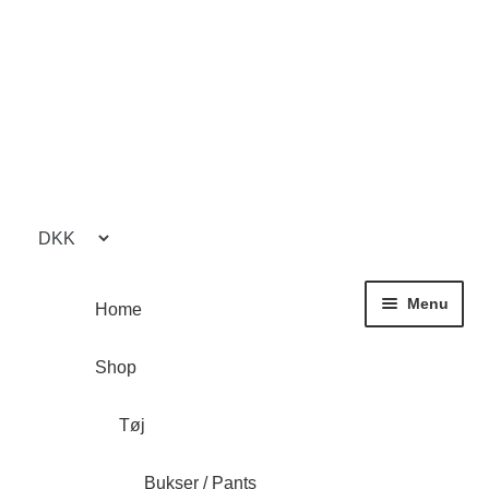
Spring
Spring
til
til
navigation
indhold
Menu
Home
Shop
Tøj
Bukser / Pants