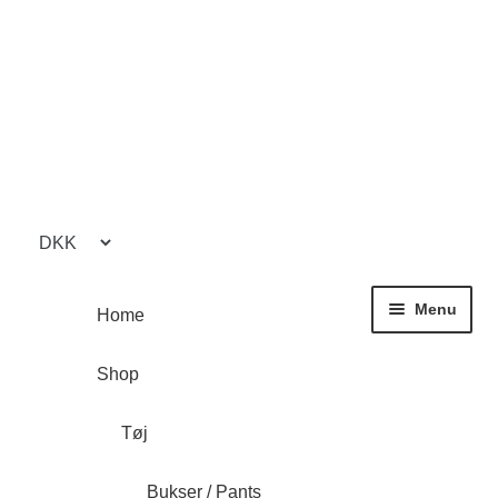
Spring
Spring
til
til
navigation
indhold
Menu
Home
Shop
Tøj
Bukser / Pants