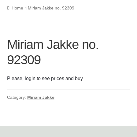
Home
Miriam Jakke no. 92309
Cookie- og privatlivspolitik
Kasse
Miriam Jakke no.
Kontakt os
92309
Kurv
Please, login to see prices and buy
Min Konto
Om byLi
Category:
Miriam Jakke
Salgs- og leveringsbetingelser
Shop