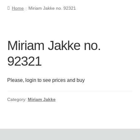
Home
Miriam Jakke no. 92321
Cookie- og privatlivspolitik
Kasse
Miriam Jakke no.
Kontakt os
92321
Kurv
Please, login to see prices and buy
Min Konto
Om byLi
Category:
Miriam Jakke
Salgs- og leveringsbetingelser
Shop