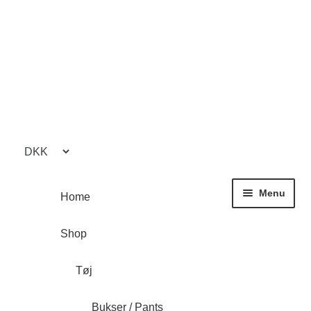
Spring
Spring
til
til
navigation
indhold
Menu
Home
Shop
Tøj
Bukser / Pants