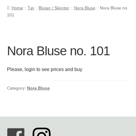
Home
Tøj
Bluser / Skjorter
Nora Bluse
Nora Bluse no.
101
Cookie- og privatlivspolitik
Kasse
Nora Bluse no. 101
Kontakt os
Kurv
Please, login to see prices and buy
Min Konto
Category:
Nora Bluse
Om byLi
Salgs- og leveringsbetingelser
Shop