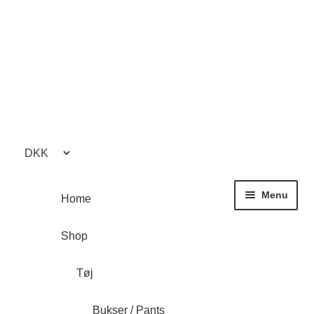
Spring
Spring
til
til
navigation
indhold
Menu
Home
Shop
Tøj
Bukser / Pants