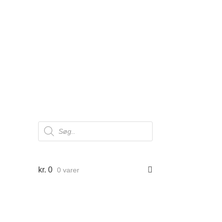
Products
search
kr.
0
0 varer
er