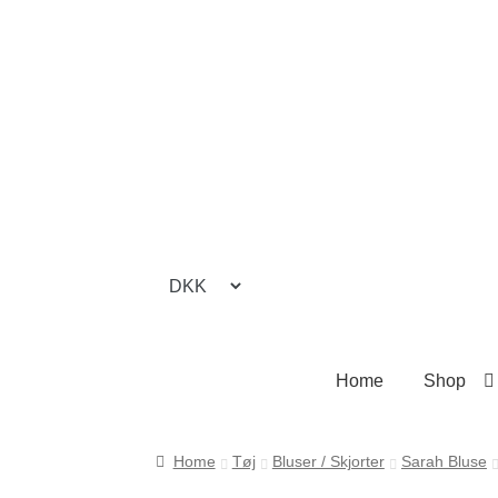
Spring
Spring
til
til
navigation
indhold
Home
Shop
Forside
Cookie- og privatlivspolitik
Kasse
K
Home
Tøj
Bluser / Skjorter
Sarah Bluse