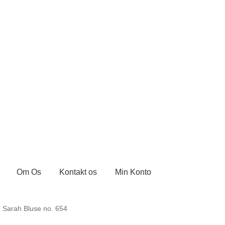
Om Os
Kontakt os
Min Konto
ontakt os
Kurv
Min Konto
Om byLi
Salgs- og leveringsbetingels
Sarah Bluse no. 654