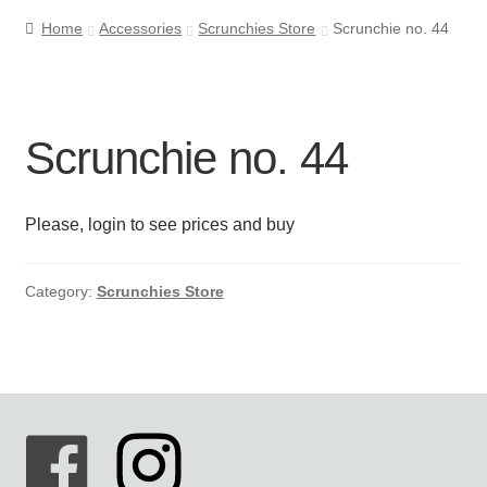
Home
Accessories
Scrunchies Store
Scrunchie no. 44
Cookie- og privatlivspolitik
Kasse
Scrunchie no. 44
Kontakt os
Please, login to see prices and buy
Kurv
Min Konto
Category:
Scrunchies Store
Om byLi
Salgs- og leveringsbetingelser
Shop