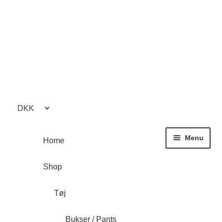
Spring
Spring
til
til
navigation
indhold
Menu
Home
Shop
Tøj
Bukser / Pants