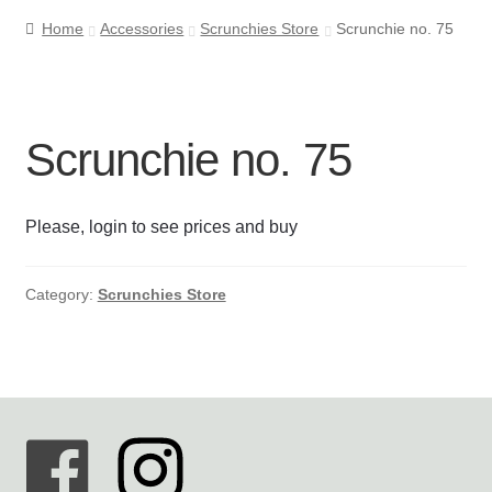
Home
Accessories
Scrunchies Store
Scrunchie no. 75
Cookie- og privatlivspolitik
Kasse
Scrunchie no. 75
Kontakt os
Please, login to see prices and buy
Kurv
Min Konto
Category:
Scrunchies Store
Om byLi
Salgs- og leveringsbetingelser
Shop