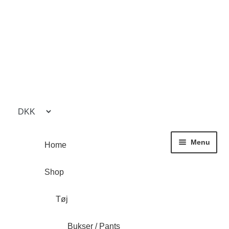
Spring
Spring
til
til
navigation
indhold
Menu
Home
Shop
Tøj
Bukser / Pants