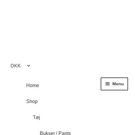
Spring
Spring
til
til
navigation
indhold
Menu
Home
Shop
Tøj
Bukser / Pants