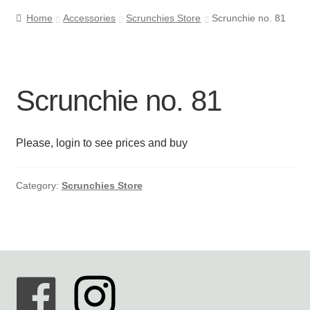
Home
Accessories
Scrunchies Store
Scrunchie no. 81
Cookie- og privatlivspolitik
Kasse
Scrunchie no. 81
Kontakt os
Please, login to see prices and buy
Kurv
Min Konto
Category:
Scrunchies Store
Om byLi
Salgs- og leveringsbetingelser
Shop