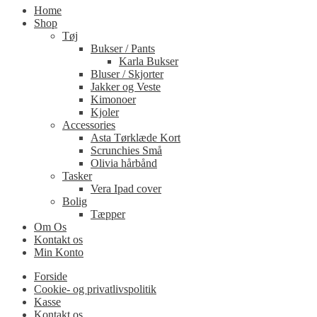
Home
Shop
Tøj
Bukser / Pants
Karla Bukser
Bluser / Skjorter
Jakker og Veste
Kimonoer
Kjoler
Accessories
Asta Tørklæde Kort
Scrunchies Små
Olivia hårbånd
Tasker
Vera Ipad cover
Bolig
Tæpper
Om Os
Kontakt os
Min Konto
Forside
Cookie- og privatlivspolitik
Kasse
Kontakt os