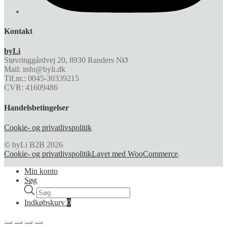
Kontakt
byLi
Støvringgårdvej 20, 8930 Randers NØ
Mail: info@byli.dk
Tlf.nr.: 0045-30339215
CVR: 41609486
Handelsbetingelser
Cookie- og privatlivspolitik
© byLi B2B 2026
Cookie- og privatlivspolitik
Lavet med WooCommerce
.
Min konto
Søg
Products
search
Indkøbskurv
0