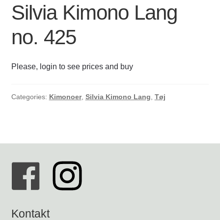
Silvia Kimono Lang
Kontakt os
KARLA BUKSER
no. 425
Kurv
BLUSER / SKJORTER
Please, login to see prices and buy
Min Konto
JAKKER OG VESTE
Om byLi
Categories:
Kimonoer
,
Silvia Kimono Lang
,
Tøj
KIMONOER
Salgs- og leveringsbetingelser
KJOLER
Shop
ACCESSORIES
ASTA TØRKLÆDE KORT
SCRUNCHIES SMÅ
Kontakt