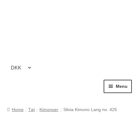
Spring
Spring
til
til
navigation
indhold
Menu
HOME
Forside
SHOP
Home
Tøj
Kimonoer
Silvia Kimono Lang no. 425
Cookie- og privatlivspolitik
TØJ
Kasse
BUKSER / PANTS