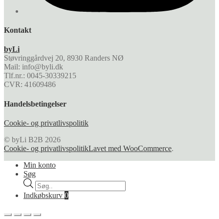
Kontakt
byLi
Støvringgårdvej 20, 8930 Randers NØ
Mail: info@byli.dk
Tlf.nr.: 0045-30339215
CVR: 41609486
Handelsbetingelser
Cookie- og privatlivspolitik
© byLi B2B 2026
Cookie- og privatlivspolitik
Lavet med WooCommerce
.
Min konto
Søg
Products
search
Indkøbskurv
0