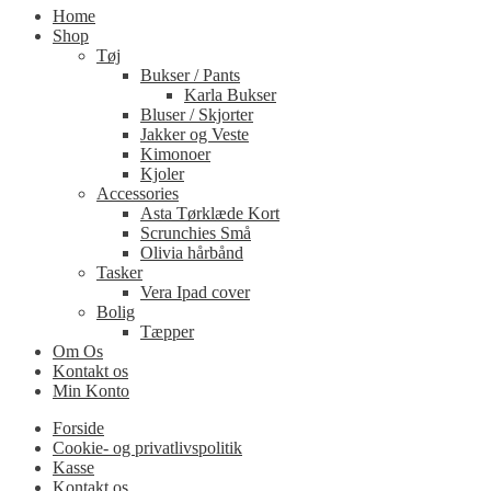
Home
Shop
Tøj
Bukser / Pants
Karla Bukser
Bluser / Skjorter
Jakker og Veste
Kimonoer
Kjoler
Accessories
Asta Tørklæde Kort
Scrunchies Små
Olivia hårbånd
Tasker
Vera Ipad cover
Bolig
Tæpper
Om Os
Kontakt os
Min Konto
Forside
Cookie- og privatlivspolitik
Kasse
Kontakt os