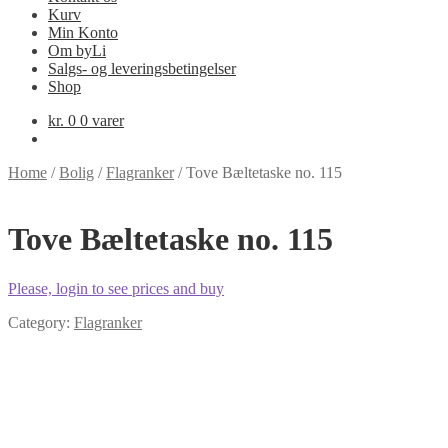
Kurv
Min Konto
Om byLi
Salgs- og leveringsbetingelser
Shop
kr.
0
0 varer
Home
/
Bolig
/
Flagranker
/
Tove Bæltetaske no. 115
Tove Bæltetaske no. 115
Please, login to see prices and buy
Category:
Flagranker